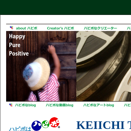
KEIICHI 
ハピポは