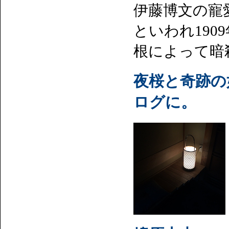
伊藤博文の寵
といわれ19
根によって暗
夜桜と奇跡の
ログに。