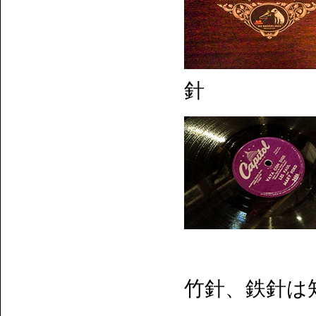
針
竹針、鉄針は