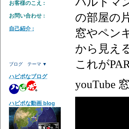
パルトマ
お客様のこえ :
の部屋の
お問い合わせ :
自己紹介 :
窓やペン
から見え
これがPA
ブログ テーマ ▼
ハピポなブログ
youTube 窓
ハピポな動画 blog