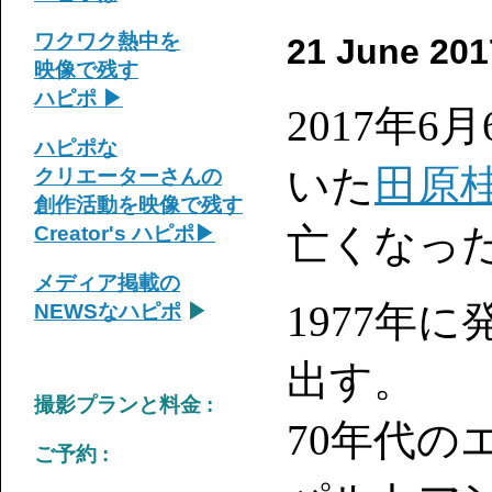
ワクワク熱中を
21 June 201
映像で残す
ハピポ ▶︎
2017年
ハピポな
いた
田原
クリエーターさんの
創作活動を映像で残す
亡くなっ
Creator's
ハピポ
▶
メディア掲載の
1977年
NEWSなハピポ
▶
出す。
撮影プランと料金 :
70年代の
ご予約 :