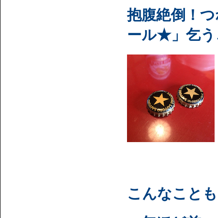
抱腹絶倒！つ
ール★」乞う
こんなことも