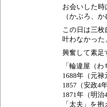
お会いした時
（かぶろ、か
この日は三枚
叶わなかった
興奮して素足
「輪違屋（わ
1688年（元
1857（安政
1871年（明
「太夫」を抱え