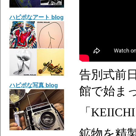
ハピポなアート blog
告別式前日
ハピポな写真 blog
館で始ま
「KEIICHI
鉱物を精