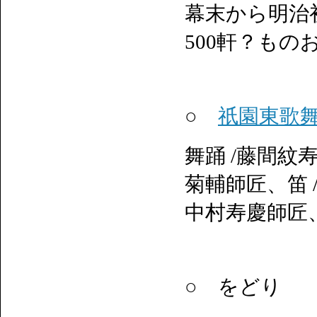
幕末から明治
500軒？も
○
祇園東歌
舞踊 /藤間紋
菊輔師匠、笛 
中村寿慶師匠
○ をどり