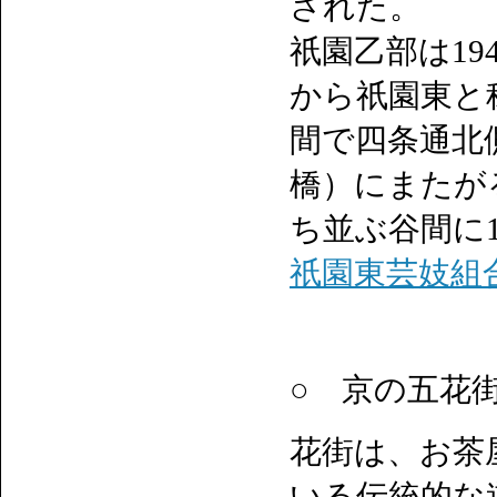
された。
祇園乙部は19
から祇園東と
間で四条通北
橋）にまたが
ち並ぶ谷間に
祇園東芸妓組
○ 京の五花
花街は、お茶
いる伝統的な