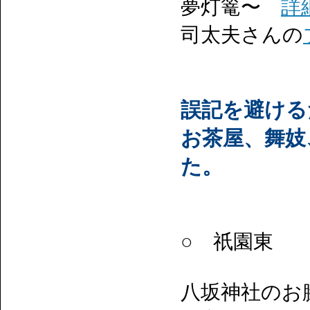
夢灯篭〜
詳
司太夫さんの
誤記を避ける
お茶屋、舞妓
た。
○ 祇園東
八坂神社のお