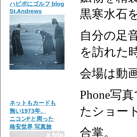
ハピポに
ゴルフ blog
黒寒水石
St,Andrews
自分の足
を訪れた
会場は動
Phone
ネットもカードも
たショー
無い1973年、
ニコンFと周った
格安世界 写真旅
合掌。